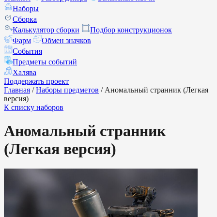
Наборы
Сборка
Калькулятор сборки
Подбор конструкционок
Фарм
Обмен значков
События
Предметы событий
Халява
Поддержать проект
Главная
/
Наборы предметов
/
Аномальный странник (Легкая
версия)
К списку наборов
Аномальный странник
(Легкая версия)