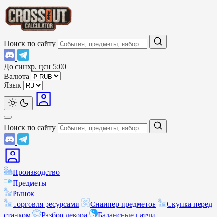
Поиск по сайту
До синхр. цен
5:00
Валюта
Язык
Поиск по сайту
Производство
Предметы
Рынок
Торговля ресурсами
Снайпер предметов
Скупка перед
станком
Разбор декора
Балансные патчи