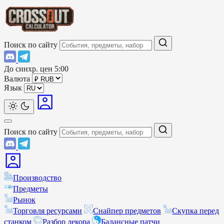
Поиск по сайту
До синхр. цен
5:00
Валюта
Язык
Поиск по сайту
Производство
Предметы
Рынок
Торговля ресурсами
Снайпер предметов
Скупка перед
станком
Разбор декора
Балансные патчи