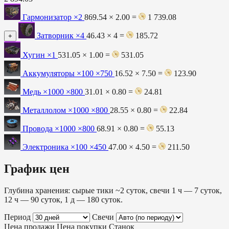
Гармонизатор
×2
869.54 × 2.00 =
1 739.08
Затворник
×4
46.43 × 4 =
185.72
+
Хугин
×1
531.05 × 1.00 =
531.05
Аккумуляторы ×100
×750
16.52 × 7.50 =
123.90
Медь ×1000
×800
31.01 × 0.80 =
24.81
Металлолом ×1000
×800
28.55 × 0.80 =
22.84
Провода ×1000
×800
68.91 × 0.80 =
55.13
Электроника ×100
×450
47.00 × 4.50 =
211.50
График цен
Глубина хранения: сырые тики ~2 суток, свечи 1 ч — 7 суток,
12 ч — 90 суток, 1 д — 180 суток.
Период
Свечи
Цена продажи
Цена покупки
Станок