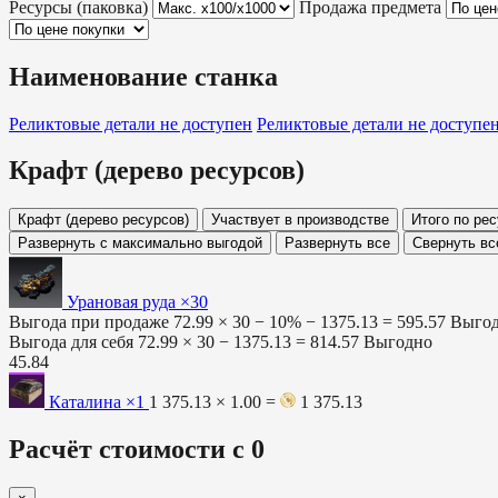
Ресурсы (паковка)
Продажа предмета
Наименование станка
Реликтовые детали
не доступен
Реликтовые детали
не доступе
Крафт (дерево ресурсов)
Крафт (дерево ресурсов)
Участвует в производстве
Итого по ре
Развернуть с максимально выгодой
Развернуть все
Свернуть вс
Урановая руда ×30
Выгода при продаже
72.99 × 30 − 10% −
1375.13
=
595.57
Выго
Выгода для себя
72.99 × 30 −
1375.13
=
814.57
Выгодно
45.84
Каталина
×1
1 375.13 × 1.00 =
1 375.13
Расчёт стоимости с 0