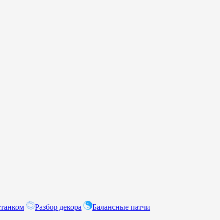
станком
Разбор декора
Балансные патчи