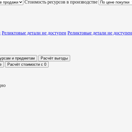
Стоимость ресурсов в производстве
н
Реликтовые детали
не доступен
Реликтовые детали
не доступен
сурсам и предметам
Расчёт выгоды
е
Расчёт стоимости с 0
дно