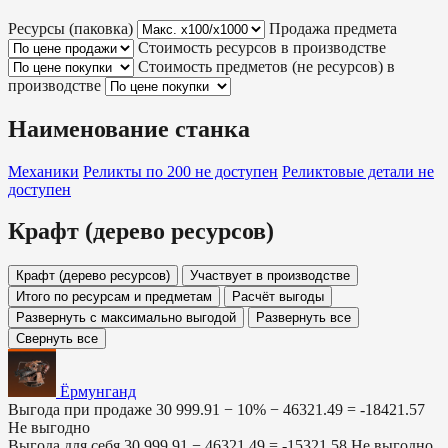
Ресурсы (паковка)
Продажа предмета
Стоимость ресурсов в производстве
Стоимость предметов (не ресурсов) в
производстве
Наименование станка
Механики
Реликты по 200
не доступен
Реликтовые детали
не
доступен
Крафт (дерево ресурсов)
Крафт (дерево ресурсов)
Участвует в производстве
Итого по ресурсам и предметам
Расчёт выгоды
Развернуть с максимально выгодой
Развернуть все
Свернуть все
Ёрмунганд
Выгода при продаже
30 999.91 − 10% −
46321.49
=
-18421.57
Не выгодно
Выгода для себя
30 999.91 −
46321.49
=
-15321.58
Не выгодно