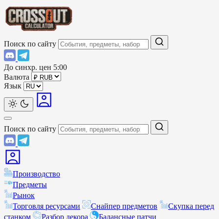
Поиск по сайту
До синхр. цен
5:00
Валюта
Язык
Поиск по сайту
Производство
Предметы
Рынок
Торговля ресурсами
Снайпер предметов
Скупка перед
станком
Разбор декора
Балансные патчи