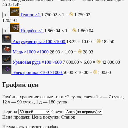
46 321.49
Гелиос
×1
1 750.02 × 1 =
1 750.02
+
120.59 !
Нидхёгг
×1
1 860.04 × 1 =
1 860.04
+
Аккумуляторы ×100
×1000
18.25 × 10.00 =
182.50
Медь ×1000
×1000
28.93 × 1.00 =
28.93
Урановая руда ×100
×600
7 000.00 × 6.00 =
42 000.00
Электроника ×100
×1000
50.00 × 10.00 =
500.00
График цен
Глубина хранения: сырые тики ~2 суток, свечи 1 ч — 7 суток,
12 ч — 90 суток, 1 д — 180 суток.
Период
Свечи
Цена продажи
Цена покупки
Станок
Не удалось загрузить график.