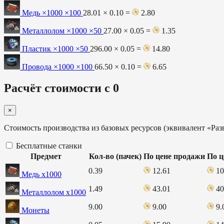
Медь ×1000
×100
28.01 × 0.10 =
2.80
Металлолом ×1000
×50
27.00 × 0.05 =
1.35
Пластик ×1000
×50
296.00 × 0.05 =
14.80
Провода ×1000
×100
66.50 × 0.10 =
6.65
Расчёт стоимости с 0
×
Стоимость производства из базовых ресурсов (эквивалент «Раз
Бесплатные станки
Предмет
Кол-во (пачек)
По цене продажи
По ц
0.39
12.61
10
Медь х1000
1.49
43.01
40
Металлолом х1000
9.00
9.00
9.
Монеты