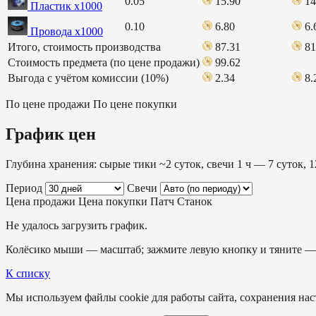
0.05
15.90
14
Пластик х1000
0.10
6.80
6.
Провода х1000
Итого, стоимость производства
87.31
81
Стоимость предмета (по цене продажи)
99.62
Выгода с учётом комиссии (10%)
2.34
8.
По цене продажи
По цене покупки
График цен
Глубина хранения: сырые тики ~2 суток, свечи 1 ч — 7 суток, 1
Период
Свечи
Цена продажи
Цена покупки
Патч
Станок
Не удалось загрузить график.
Колёсико мыши — масштаб; зажмите левую кнопку и тяните — 
К списку
Мы используем файлы cookie для работы сайта, сохранения наст