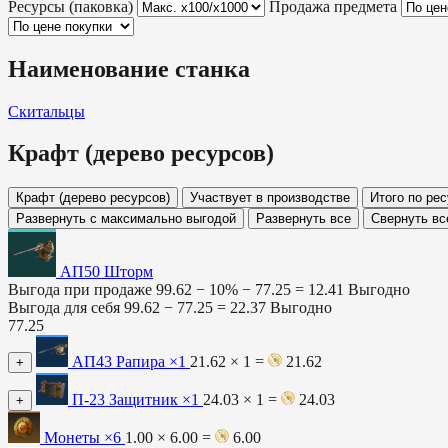
Ресурсы (паковка)
Продажа предмета
Наименование станка
Скитальцы
Крафт (дерево ресурсов)
Крафт (дерево ресурсов)
Участвует в производстве
Итого по ре
Развернуть с максимально выгодой
Развернуть все
Свернуть вс
АП50 Шторм
Выгода при продаже
99.62 − 10% −
77.25
=
12.41
Выгодно
Выгода для себя
99.62 −
77.25
=
22.37
Выгодно
77.25
АП43 Рапира
×1
21.62 × 1 =
21.62
+
П-23 Защитник
×1
24.03 × 1 =
24.03
+
Монеты
×6
1.00 × 6.00 =
6.00