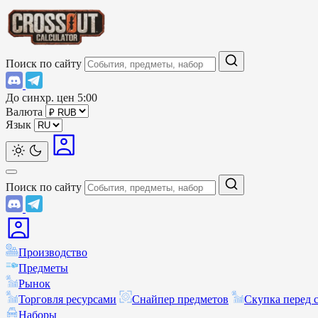
Поиск по сайту
До синхр. цен
5:00
Валюта
Язык
Поиск по сайту
Производство
Предметы
Рынок
Торговля ресурсами
Снайпер предметов
Скупка перед 
Наборы