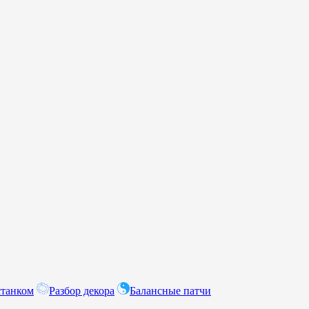
станком
Разбор декора
Балансные патчи