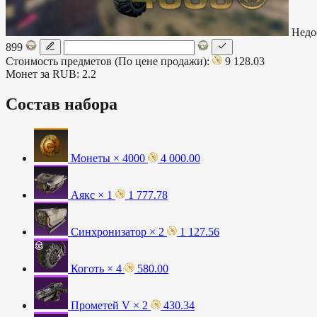
Недо
899
Стоимость предметов (По цене продажи):
9 128.03
Монет за RUB:
2.2
Состав набора
Монеты × 4000
4 000.00
Аякс × 1
1 777.78
Синхронизатор × 2
1 127.56
Коготь × 4
580.00
Прометей V × 2
430.34