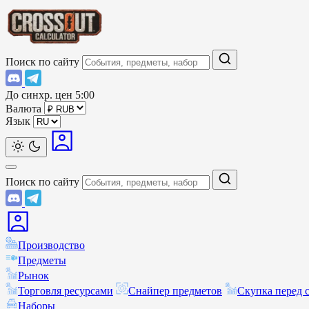
Поиск по сайту
До синхр. цен
5:00
Валюта
Язык
Поиск по сайту
Производство
Предметы
Рынок
Торговля ресурсами
Снайпер предметов
Скупка перед 
Наборы