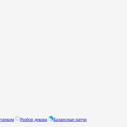
станком
Разбор декора
Балансные патчи