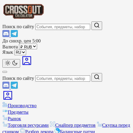
Поиск по сайту
До синхр. цен
5:00
Валюта
Язык
Поиск по сайту
Производство
Предметы
Рынок
Торговля ресурсами
Снайпер предметов
Скупка перед
станком
Разбор декора
Балансные патчи