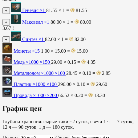
Генезис
×1
81.55 × 1 =
81.55
+
Максвелл
×1
80.00 × 1 =
80.00
+
3.67 !
Синтез
×1
82.00 × 1 =
82.00
+
Монеты
×15
1.00 × 15.00 =
15.00
Медь ×1000
×150
29.00 × 0.15 =
4.35
Металлолом ×1000
×100
28.45 × 0.10 =
2.85
Пластик ×1000
×100
296.00 × 0.10 =
29.60
Провода ×1000
×200
66.52 × 0.20 =
13.30
График цен
Глубина хранения: сырые тики ~2 суток, свечи 1 ч — 7 суток,
12 ч — 90 суток, 1 д — 180 суток.
Период
Свечи