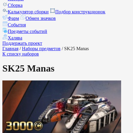
Сборка
Калькулятор сборки
Подбор конструкционок
Фарм
Обмен значков
События
Предметы событий
Халява
Поддержать проект
Главная
/
Наборы предметов
/
SK25 Manas
К списку наборов
SK25 Manas