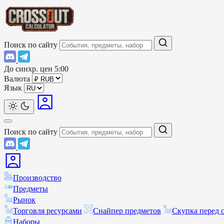
Поиск по сайту
До синхр. цен
5:00
Валюта
Язык
Поиск по сайту
Производство
Предметы
Рынок
Торговля ресурсами
Снайпер предметов
Скупка перед 
Наборы