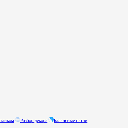
станком
Разбор декора
Балансные патчи