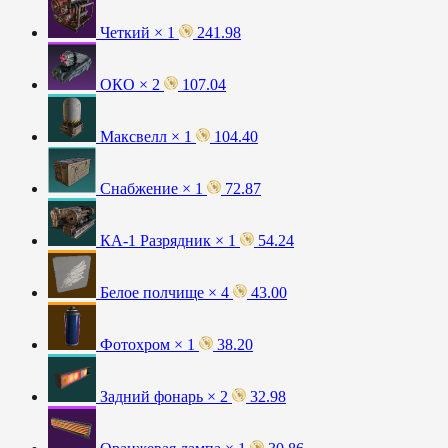
Четкий × 1
241.98
ОКО × 2
107.04
Максвелл × 1
104.40
Снабжение × 1
72.87
КА-1 Разрядник × 1
54.24
Белое полчище × 4
43.00
Фотохром × 1
38.20
Задний фонарь × 2
32.98