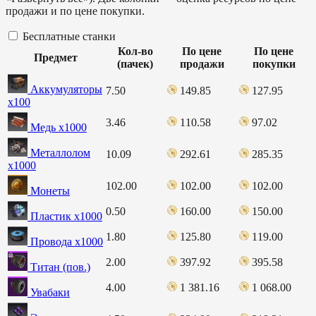
продажи и по цене покупки.
Бесплатные станки
Кол-во
По цене
По цене
Предмет
(пачек)
продажи
покупки
Аккумуляторы
7.50
149.85
127.95
х100
3.46
110.58
97.02
Медь х1000
Металлолом
10.09
292.61
285.35
х1000
102.00
102.00
102.00
Монеты
0.50
160.00
150.00
Пластик х1000
1.80
125.80
119.00
Провода х1000
2.00
397.92
395.58
Титан (пов.)
4.00
1 381.16
1 068.00
Увабаки