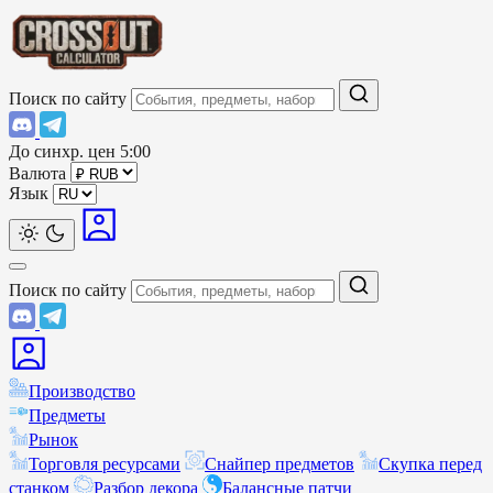
Поиск по сайту
До синхр. цен
5:00
Валюта
Язык
Поиск по сайту
Производство
Предметы
Рынок
Торговля ресурсами
Снайпер предметов
Скупка перед
станком
Разбор декора
Балансные патчи