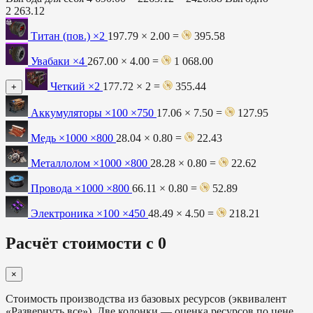
2 263.12
Титан (пов.)
×2
197.79 × 2.00 =
395.58
Увабаки
×4
267.00 × 4.00 =
1 068.00
Четкий
×2
177.72 × 2 =
355.44
+
Аккумуляторы ×100
×750
17.06 × 7.50 =
127.95
Медь ×1000
×800
28.04 × 0.80 =
22.43
Металлолом ×1000
×800
28.28 × 0.80 =
22.62
Провода ×1000
×800
66.11 × 0.80 =
52.89
Электроника ×100
×450
48.49 × 4.50 =
218.21
Расчёт стоимости с 0
×
Стоимость производства из базовых ресурсов (эквивалент
«Развернуть все»). Две колонки — оценка ресурсов по цене