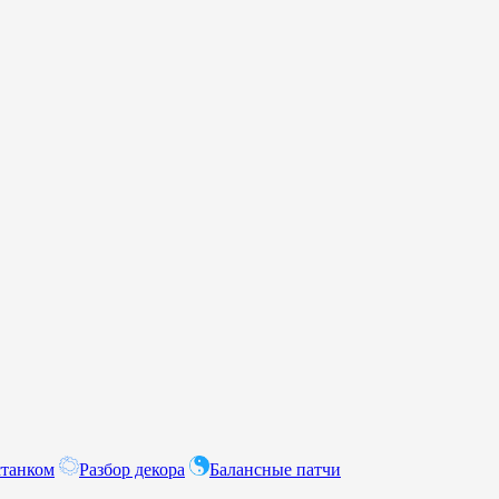
станком
Разбор декора
Балансные патчи