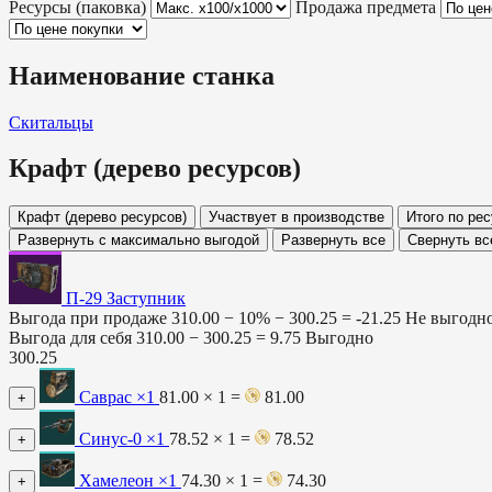
Ресурсы (паковка)
Продажа предмета
Наименование станка
Скитальцы
Крафт (дерево ресурсов)
Крафт (дерево ресурсов)
Участвует в производстве
Итого по ре
Развернуть с максимально выгодой
Развернуть все
Свернуть вс
П-29 Заступник
Выгода при продаже
310.00 − 10% −
300.25
=
-21.25
Не выгодн
Выгода для себя
310.00 −
300.25
=
9.75
Выгодно
300.25
Саврас
×1
81.00 × 1 =
81.00
+
Синус-0
×1
78.52 × 1 =
78.52
+
Хамелеон
×1
74.30 × 1 =
74.30
+