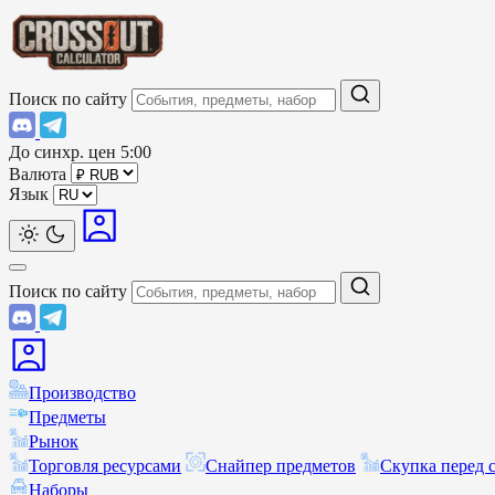
Поиск по сайту
До синхр. цен
5:00
Валюта
Язык
Поиск по сайту
Производство
Предметы
Рынок
Торговля ресурсами
Снайпер предметов
Скупка перед 
Наборы