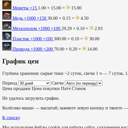
Монеты
×15
1.00 × 15.00 =
15.00
Медь ×1000
×150
30.00 × 0.15 =
4.50
Металлолом ×1000
×100
29.29 × 0.10 =
2.93
Пластик ×1000
×100
300.00 × 0.10 =
30.00
Провода ×1000
×200
70.00 × 0.20 =
14.00
График цен
Глубина хранения: сырые тики ~2 суток, свечи 1 ч — 7 суток, 1
Период
Свечи
Цена продажи
Цена покупки
Патч
Станок
Не удалось загрузить график.
Колёсико мыши — масштаб; зажмите левую кнопку и тяните — 
К списку
Мы используем файлы cookie для работы сайта, сохранения наст