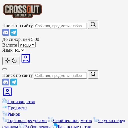
Поиск по сайту
До синхр. цен
5:00
Валюта
Язык
Поиск по сайту
Производство
Предметы
Рынок
Торговля ресурсами
Снайпер предметов
Скупка перед
станком
Разбор декора
Балансные патчи