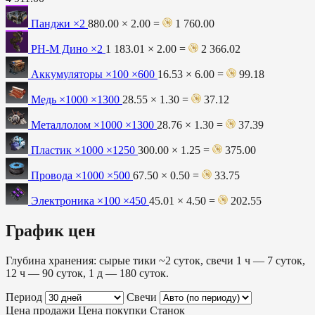
Панджи
×2
880.00 × 2.00 =
1 760.00
РН-М Дино
×2
1 183.01 × 2.00 =
2 366.02
Аккумуляторы ×100
×600
16.53 × 6.00 =
99.18
Медь ×1000
×1300
28.55 × 1.30 =
37.12
Металлолом ×1000
×1300
28.76 × 1.30 =
37.39
Пластик ×1000
×1250
300.00 × 1.25 =
375.00
Провода ×1000
×500
67.50 × 0.50 =
33.75
Электроника ×100
×450
45.01 × 4.50 =
202.55
График цен
Глубина хранения: сырые тики ~2 суток, свечи 1 ч — 7 суток,
12 ч — 90 суток, 1 д — 180 суток.
Период
Свечи
Цена продажи
Цена покупки
Станок