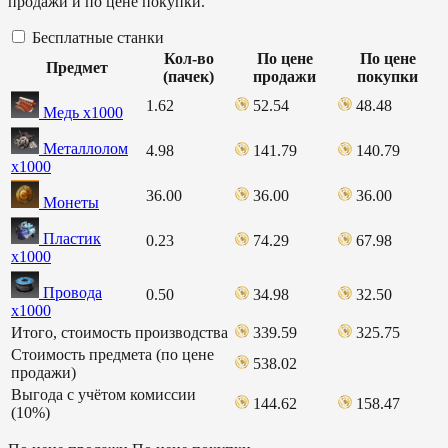
продажи и по цене покупки.
Бесплатные станки
Кол-во
По цене
По цене
Предмет
(пачек)
продажи
покупки
1.62
52.54
48.48
Медь х1000
Металлолом
4.98
141.79
140.79
х1000
36.00
36.00
36.00
Монеты
Пластик
0.23
74.29
67.98
х1000
Провода
0.50
34.98
32.50
х1000
Итого, стоимость производства
339.59
325.75
Стоимость предмета (по цене
538.02
продажи)
Выгода с учётом комиссии
144.62
158.47
(10%)