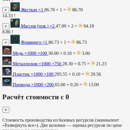
Жесткач
×1
86.70 × 1 =
86.70
+
14.33 !
Массив (пов.)
×2
47.09 × 2 =
94.18
+
8.86 !
Фламинго
×1
86.73 × 1 =
86.73
+
Медь ×1000
×100
30.00 × 0.10 =
3.00
Металлолом ×1000
×750
28.30 × 0.75 =
21.23
Пластик ×1000
×100
295.55 × 0.10 =
29.56
Провода ×1000
×200
65.00 × 0.20 =
13.00
Расчёт стоимости с 0
×
Стоимость производства из базовых ресурсов (эквивалент
«Развернуть все»). Две колонки — оценка ресурсов по цене