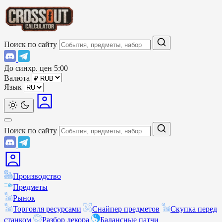
Поиск по сайту
До синхр. цен
5:00
Валюта
Язык
Поиск по сайту
Производство
Предметы
Рынок
Торговля ресурсами
Снайпер предметов
Скупка перед
станком
Разбор декора
Балансные патчи