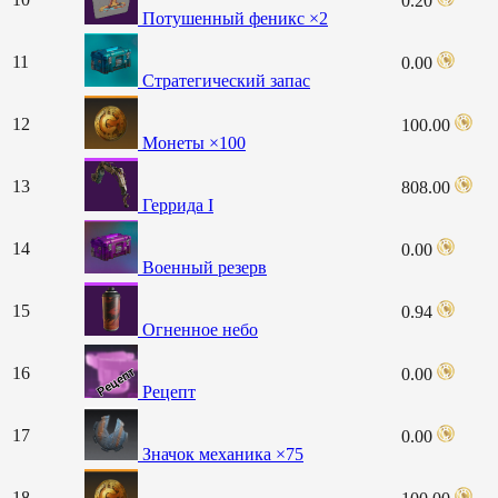
0.20
Потушенный феникс ×2
11
0.00
Стратегический запас
12
100.00
Монеты ×100
13
808.00
Геррида I
14
0.00
Военный резерв
15
0.94
Огненное небо
16
0.00
Рецепт
17
0.00
Значок механика ×75
18