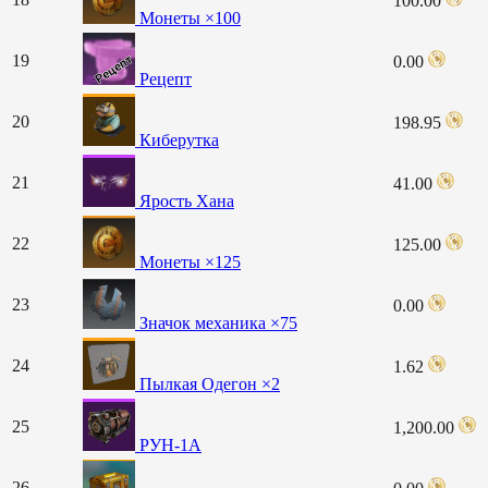
100.00
Монеты ×100
19
0.00
Рецепт
20
198.95
Киберутка
21
41.00
Ярость Хана
22
125.00
Монеты ×125
23
0.00
Значок механика ×75
24
1.62
Пылкая Одегон ×2
25
1,200.00
РУН-1А
26