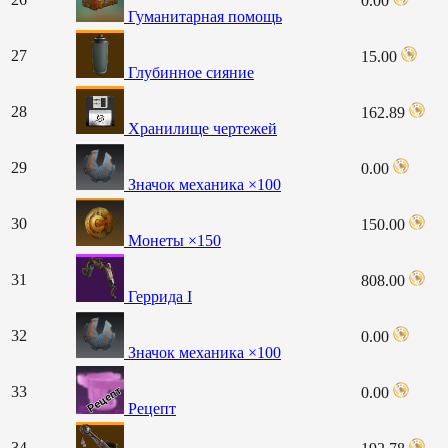
0.00
Гуманитарная помощь
27
15.00
Глубинное сияние
28
162.89
Хранилище чертежей
29
0.00
Значок механика ×100
30
150.00
Монеты ×150
31
808.00
Геррида I
32
0.00
Значок механика ×100
33
0.00
Рецепт
34