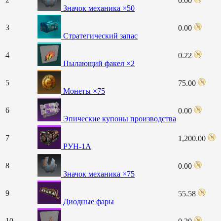
0.00
Значок механика ×50
3
0.00
Стратегический запас
4
0.22
Пылающий факел ×2
5
75.00
Монеты ×75
6
0.00
Эпические купоны производства
7
1,200.00
РУН-1А
8
0.00
Значок механика ×75
9
55.58
Диодные фары
10