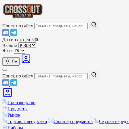
Поиск по сайту
До синхр. цен
5:00
Валюта
Язык
Поиск по сайту
Производство
Предметы
Рынок
Торговля ресурсами
Снайпер предметов
Скупка перед 
Наборы