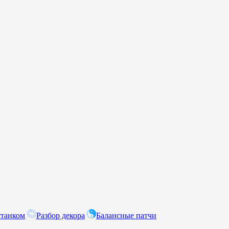
станком
Разбор декора
Балансные патчи