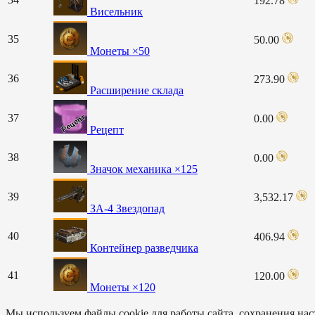
192.78
Висельник
35
50.00
Монеты ×50
36
273.90
Расширение склада
37
0.00
Рецепт
38
0.00
Значок механика ×125
39
3,532.17
ЗА-4 Звездопад
40
406.94
Контейнер разведчика
41
120.00
Монеты ×120
Мы используем файлы cookie для работы сайта, сохранения наст