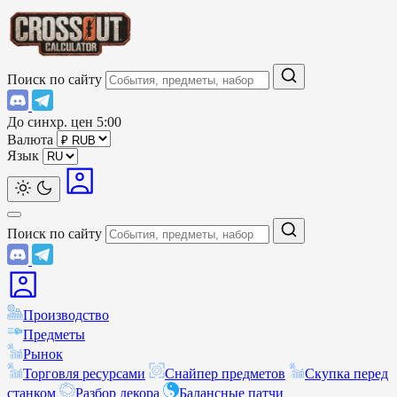
Поиск по сайту
До синхр. цен
5:00
Валюта
Язык
Поиск по сайту
Производство
Предметы
Рынок
Торговля ресурсами
Снайпер предметов
Скупка перед
станком
Разбор декора
Балансные патчи