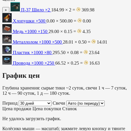
П-37 Шило
×2
184.99 × 2 =
369.98
+
Хлопушки
×500
0.00 × 500.00 =
0.00
Медь ×1000
×150
29.00 × 0.15 =
4.35
Металлолом ×1000
×500
28.01 × 0.50 =
14.01
Пластик ×1000
×80
295.50 × 0.08 =
23.64
Провода ×1000
×250
66.52 × 0.25 =
16.63
График цен
Глубина хранения: сырые тики ~2 суток, свечи 1 ч — 7 суток,
12 ч — 90 суток, 1 д — 180 суток.
Период
Свечи
Цена продажи
Цена покупки
Станок
Не удалось загрузить график.
Колёсико мыши — масштаб; зажмите левую кнопку и тяните