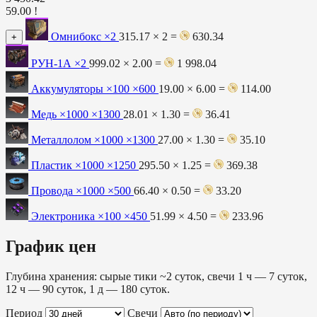
59.00 !
Омнибокс
×2
315.17 × 2 =
630.34
+
РУН-1А
×2
999.02 × 2.00 =
1 998.04
Аккумуляторы ×100
×600
19.00 × 6.00 =
114.00
Медь ×1000
×1300
28.01 × 1.30 =
36.41
Металлолом ×1000
×1300
27.00 × 1.30 =
35.10
Пластик ×1000
×1250
295.50 × 1.25 =
369.38
Провода ×1000
×500
66.40 × 0.50 =
33.20
Электроника ×100
×450
51.99 × 4.50 =
233.96
График цен
Глубина хранения: сырые тики ~2 суток, свечи 1 ч — 7 суток,
12 ч — 90 суток, 1 д — 180 суток.
Период
Свечи