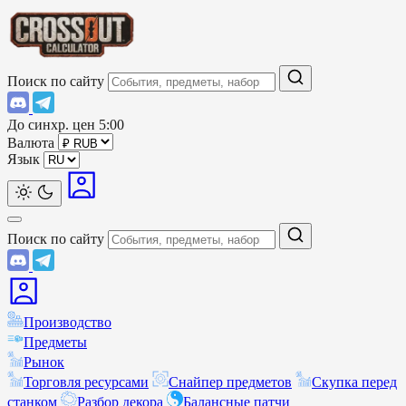
Поиск по сайту
До синхр. цен
5:00
Валюта
Язык
Поиск по сайту
Производство
Предметы
Рынок
Торговля ресурсами
Снайпер предметов
Скупка перед
станком
Разбор декора
Балансные патчи