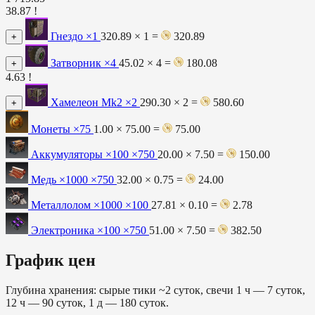
38.87 !
Гнездо
×1
320.89 × 1 =
320.89
+
Затворник
×4
45.02 × 4 =
180.08
+
4.63 !
Хамелеон Mk2
×2
290.30 × 2 =
580.60
+
Монеты
×75
1.00 × 75.00 =
75.00
Аккумуляторы ×100
×750
20.00 × 7.50 =
150.00
Медь ×1000
×750
32.00 × 0.75 =
24.00
Металлолом ×1000
×100
27.81 × 0.10 =
2.78
Электроника ×100
×750
51.00 × 7.50 =
382.50
График цен
Глубина хранения: сырые тики ~2 суток, свечи 1 ч — 7 суток,
12 ч — 90 суток, 1 д — 180 суток.