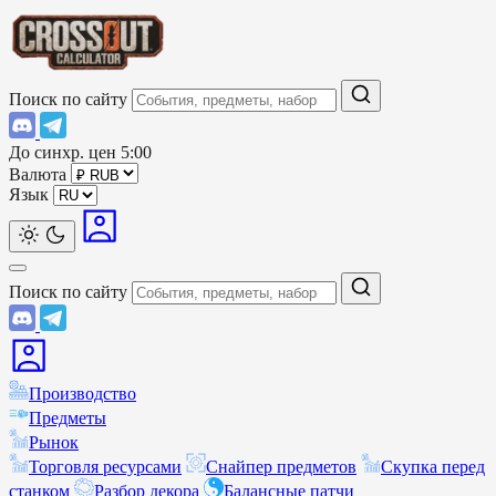
Поиск по сайту
До синхр. цен
5:00
Валюта
Язык
Поиск по сайту
Производство
Предметы
Рынок
Торговля ресурсами
Снайпер предметов
Скупка перед
станком
Разбор декора
Балансные патчи