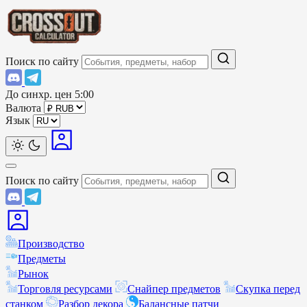
Поиск по сайту
До синхр. цен
5:00
Валюта
Язык
Поиск по сайту
Производство
Предметы
Рынок
Торговля ресурсами
Снайпер предметов
Скупка перед
станком
Разбор декора
Балансные патчи