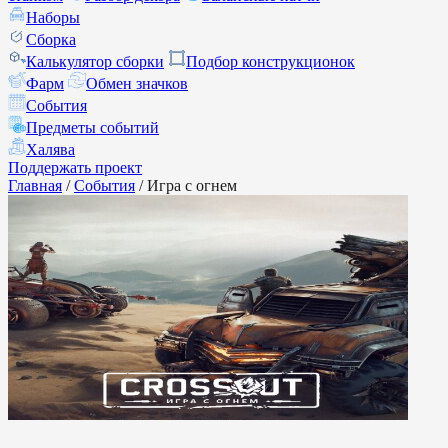
Наборы
Сборка
Калькулятор сборки
Подбор конструкционок
Фарм
Обмен значков
События
Предметы событий
Халява
Поддержать проект
Главная
/
События
/
Игра с огнем